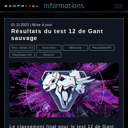
Informations
01.11.2023
Mise à jour
Résultats du test 12 de Gant
sauvage
Xbox Series X|S
Xbox One
Windows
PlayStation®5
PlayStation®4
Steam®
Le classement final pour le test 12 de Gant