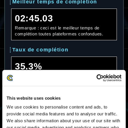
Meilleur temps de complétion
02:45.03
Remarque : ceci est le meilleur temps de
complétion toutes plateformes confondues.
Taux de complétion
35.3%
Remarque : ceci est le taux de complétion
toutes plateformes confondues.
Temps de complétion moyen
This website uses cookies
We use cookies to personalise content and ads, to
06:56.01
provide social media features and to analyse our traffic.
We also share information about your use of our site with
Remarque : ceci est le temps de complétion
our social media, advertising and analytics partners who