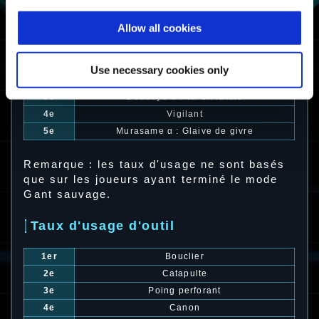
Allow all cookies
Taux d'usage d'exosquelette
1er
Vigilant α : Tireur d'élite
Use necessary cookies only
2e
Nimbus
3e
Deadeye α : Tir en rafale
4e
Vigilant
5e
Murasame α : Glaive de givre
Remarque : les taux d'usage ne sont basés
que sur les joueurs ayant terminé le mode
Gant sauvage.
Taux d'usage d'outil
1er
Bouclier
2e
Catapulte
3e
Poing perforant
4e
Canon