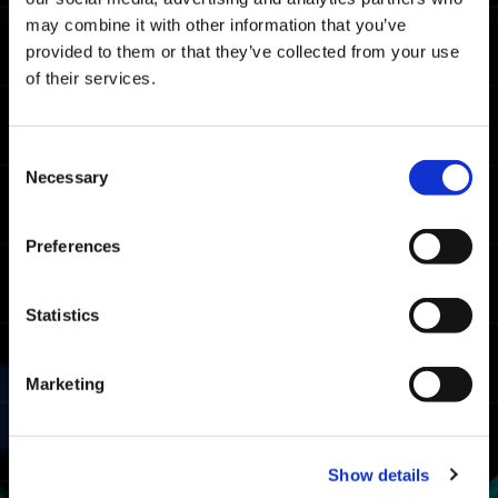
moyen toutes plateformes confondues.
may combine it with other information that you’ve
provided to them or that they’ve collected from your use
Temps à battre pour le classement
of their services.
Maître
05:13.55
Xbox Series X|S/Xbox
Consent
One/Windows
Necessary
Selection
04:21.13
PlayStation🄬5/PlayStati
on🄬4
03:46.72
Preferences
Steam🄬
Temps à battre pour le classement
Statistics
Combattant
07:08.54
Marketing
Xbox Series X|S/Xbox
One/Windows
06:14.96
PlayStation🄬5/PlayStati
on🄬4
Show details
05:40.76
Steam🄬