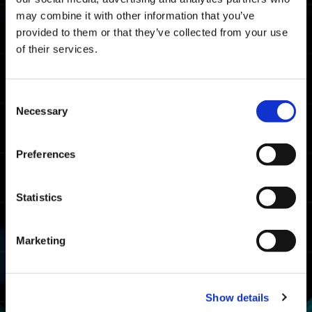
moyen toutes plateformes confondues.
may combine it with other information that you’ve
provided to them or that they’ve collected from your use
Temps à battre pour le classement
of their services.
Maître
04:48.02
Xbox Series X|S/Xbox
Consent
One/Windows
Necessary
Selection
03:31.59
PlayStation🄬5/PlayStati
on🄬4
03:32.57
Preferences
Steam🄬
Temps à battre pour le classement
Statistics
Combattant
06:43.61
Marketing
Xbox Series X|S/Xbox
One/Windows
05:53.59
PlayStation🄬5/PlayStati
on🄬4
Show details
05:45.63
Steam🄬