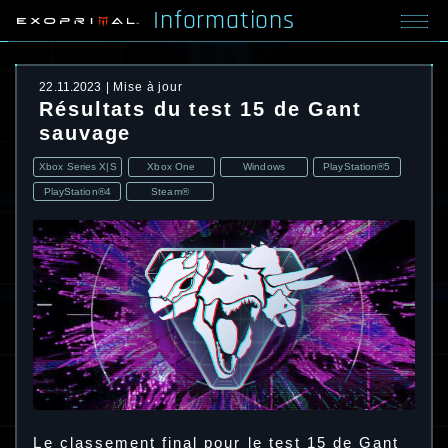
Informations
22.11.2023
Mise à jour
Résultats du test 15 de Gant
sauvage
Xbox Series X|S
Xbox One
Windows
PlayStation®5
PlayStation®4
Steam®
Le classement final pour le test 15 de Gant