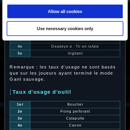
Allow all cookies
Taux d'usage d'exosquelette
1er
Vigilant α : Tireur d'élite
Use necessary cookies only
2e
Witchdoctor
3e
Nimbus
4e
Deadeye α : Tir en rafale
5e
Vigilant
Remarque : les taux d'usage ne sont basés
que sur les joueurs ayant terminé le mode
Gant sauvage.
Taux d'usage d'outil
1er
Bouclier
2e
Poing perforant
3e
Catapulte
4e
Canon