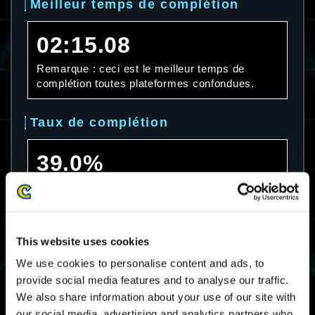
Meilleur temps de complétion
02:15.08
Remarque : ceci est le meilleur temps de
complétion toutes plateformes confondues.
Taux de complétion
39.0%
Remarque : ceci est le taux de complétion
toutes plateformes confondues.
Temps de complétion moyen
This website uses cookies
We use cookies to personalise content and ads, to
06:13.66
provide social media features and to analyse our traffic.
We also share information about your use of our site with
Remarque : ceci est le temps de complétion
our social media, advertising and analytics partners who