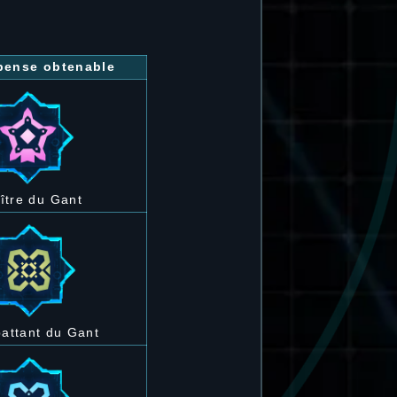
ense obtenable
ître du Gant
attant du Gant