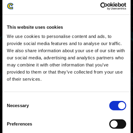
La maintenance pour le ou les problèmes ci-
dessous est terminée.
Nous vous remercions pour votre patience
et votre coopération.
This website uses cookies
We use cookies to personalise content and ads, to
--------------------------------------------------
provide social media features and to analyse our traffic.
We also share information about your use of our site with
La maintenance d'Exoprimal aura lieu à la
our social media, advertising and analytics partners who
date et aux horaires suivants. Il vous sera
may combine it with other information that you’ve
impossible de jouer à Exoprimal durant cette
provided to them or that they’ve collected from your use
période.
of their services.
Du jeudi 1er février 04 h 00 heure UTC au
jeudi 1er février 08 h 00 heure UTC
Consent
Du jeudi 1er février 05 h 00 heure de Paris
Necessary
Selection
au jeudi 1er février 09 h 00 heure de Paris
Remarque : les dates et les horaires sont
Preferences
susceptibles de changer.