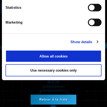
Statistics
Plateformes concernées
Xbox Series X|S
Marketing
Xbox One
Windows
PlayStation®5
PlayStation®4
Show details
Steam®
Informations concernant la
Allow all cookies
maintenance
Use necessary cookies only
Maintenance de service du réseau.
Retour à la liste