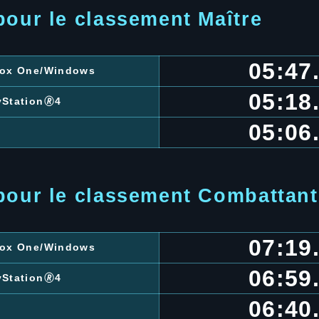
pour le classement Maître
05:47
box One/Windows
05:18
yStation🄬4
05:06
pour le classement Combattant
07:19
box One/Windows
06:59
yStation🄬4
06:40