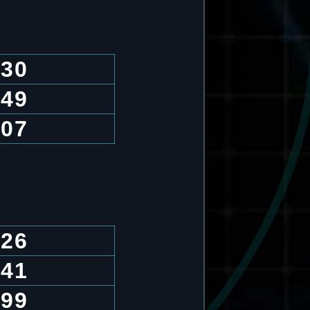
.30
.49
.07
.26
.41
.99