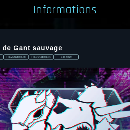
Informations
0 de Gant sauvage
PlayStation®5
PlayStation®4
Steam®