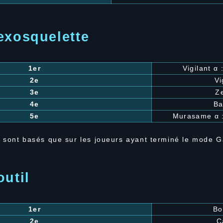
exosquelette
1er
Vigilant α 
2e
Vi
3e
Z
4e
Ba
5e
Murasame α :
 sont basés que sur les joueurs ayant terminé le mode 
outil
1er
Bo
2e
C