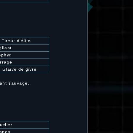
: Tireur d'élite
gilant
ephyr
rrage
 Glaive de givre
Gant sauvage.
uclier
anon