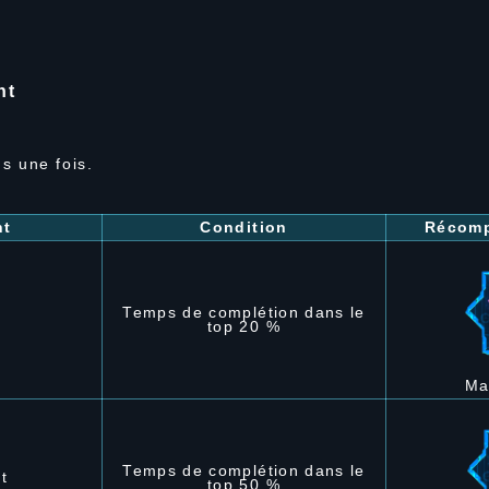
nt
s une fois.
nt
Condition
Récomp
Temps de complétion dans le
top 20 %
Ma
Temps de complétion dans le
t
top 50 %