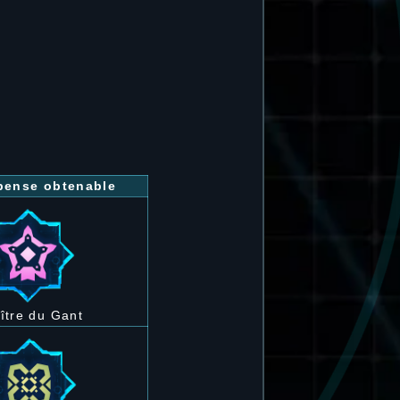
ense obtenable
ître du Gant