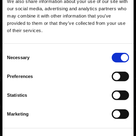
We also share information about your use of our site with
our social media, advertising and analytics partners who
Ho acquistato il grado premium del pass
may combine it with other information that you’ve
sopravvivenza Stagione 1 in precedenza
provided to them or that they’ve collected from your use
e la finestra di vendita sta per aprirsi.
Devo acquistare nuovamente il grado
of their services.
premium per ottenere le ricompense?
Vorrei ricevere ulteriori informazioni su
Consent
Xbox Game Pass.
Necessary
Selection
Gioco su Xbox Series X|S o Xbox One e
Preferences
ho effettuato l'accesso con più account
Microsoft. Ho acquistato degli add-on
con un account e vorrei acquistarli
anche per l'altro, ma non riesco. Come
Statistics
posso fare?
Marketing
Non posso selezionare AVVIA
MATCHMAKING, Crea lobby o Trova
lobby in una partita custom di
Sopravvivenza dopo aver abbandonato