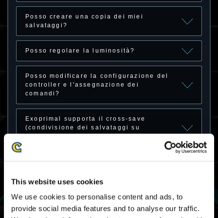
Posso creare una copia dei miei
salvataggi?
Posso regolare la luminosità?
Posso modificare la configurazione del
controller e l'assegnazione dei
comandi?
Exoprimal supporta il cross-save
(condivisione dei salvataggi su
hardware diversi)?
Posso ottenere ricompense dal pass
sopravvivenza Stagione 1: grado
premium dopo il termine della stagione?
This website uses cookies
We use cookies to personalise content and ads, to
È possibile acquistare il grado premium
provide social media features and to analyse our traffic.
dei pass sopravvivenza precedenti?