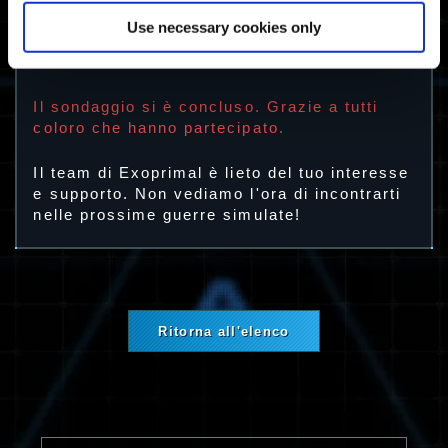
riceveranno ora questa ricompensa. Questo
oggetto bonus potrebbe essere reso
Use necessary cookies only
disponibile a tutti i giocatori in un secondo
momento.
Il sondaggio si è concluso. Grazie a tutti
coloro che hanno partecipato.
Il team di Exoprimal è lieto del tuo interesse
e supporto. Non vediamo l'ora di incontrarti
nelle prossime guerre simulate!
Ritorna all'elenco