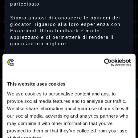
partecipato.
Siamo ansiosi di conoscere le opinioni dei
giocatori riguardo alla loro esperienza con
Exoprimal. Il tuo feedback è molto
apprezzato e ci permetterà di rendere il
gioco ancora migliore.
Periodo del sondaggio
Dalle 00:00 UTC del 17 marzo 2023 (Ven)
alle 04:00 UTC del 23 marzo (Gio)
Dalle 01:00 CET del 17 marzo 2023 (Ven)
This website uses cookies
alle 05:00 CET del 23 marzo (Gio)
We use cookies to personalise content and ads, to
Ricompensa di partecipazione alla beta
provide social media features and to analyse our traffic.
aperta
We also share information about your use of our site with
our social media, advertising and analytics partners who
may combine it with other information that you’ve
provided to them or that they’ve collected from your use
of their services.