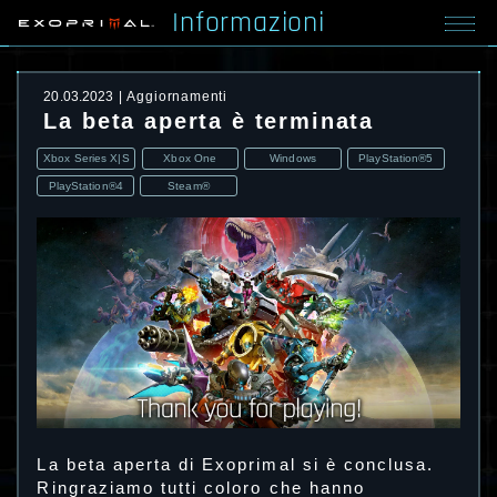
Informazioni
20.03.2023
Aggiornamenti
La beta aperta è terminata
Xbox Series X|S
Xbox One
Windows
PlayStation®5
PlayStation®4
Steam®
La beta aperta di Exoprimal si è conclusa.
Ringraziamo tutti coloro che hanno