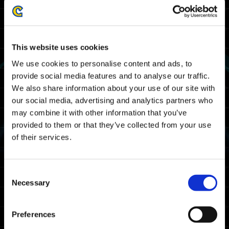
elencati si è conclusa.
Vi ringraziamo per la pazienza e la
collaborazione.
--------------------------------------------------
This website uses cookies
Programma manutenzione
We use cookies to personalise content and ads, to
provide social media features and to analyse our traffic.
La manutenzione di Exoprimal si svolgerà
We also share information about your use of our site with
alle seguenti date e orari. Durante questa
our social media, advertising and analytics partners who
fase, non sarete in grado di giocare
may combine it with other information that you’ve
Exoprimal.
provided to them or that they’ve collected from your use
of their services.
01/04 2024 03:00 UTC ～ 01/04 2024 09:00
UTC
03/31 2024 20:00 PDT ～ 04/01 2024 02:00
Consent
PDT
Necessary
Selection
Nota: date e orari sono soggetti a modifiche.
Preferences
Piattaforme coinvolte