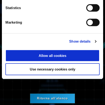
Xbox Series X|S
Statistics
Xbox One
Windows
PlayStation®5
Marketing
PlayStation®4
Steam®
Informazioni sulla manutenzione
Show details
Manutenzione di servizio della rete.
Allow all cookies
Ci scusiamo per qualsiasi inconveniente e vi
ringraziamo per la pazienza e la
Use necessary cookies only
collaborazione.
Ritorna all'elenco