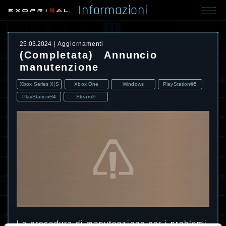
Informazioni
25.03.2024
Aggiornamenti
(Completata) Annuncio
manutenzione
Xbox Series X|S
Xbox One
Windows
PlayStation®5
PlayStation®4
Steam®
La procedura di manutenzione per i problemi