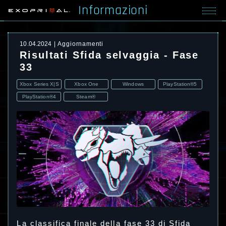
Informazioni
10.04.2024
Aggiornamenti
Risultati Sfida selvaggia - Fase
33
Xbox Series X|S
Xbox One
Windows
PlayStation®5
PlayStation®4
Steam®
La classifica finale della fase 33 di Sfida