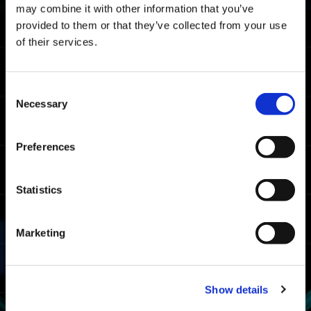
medio su tutte le piattaforme.
may combine it with other information that you’ve
provided to them or that they’ve collected from your use
Tempo limite grado Maestro
of their services.
07:34.90
Xbox Series X|S / Xbox
One / Windows
Consent
07:08.21
Necessary
Selection
PlayStation🄬5/
PlayStation🄬4
06:42.26
Steam🄬
Preferences
Tempo limite grado Combattente
Statistics
08:28.29
Xbox Series X|S / Xbox
One / Windows
Marketing
08:17.83
PlayStation🄬5/
PlayStation🄬4
07:59.93
Steam🄬
Show details