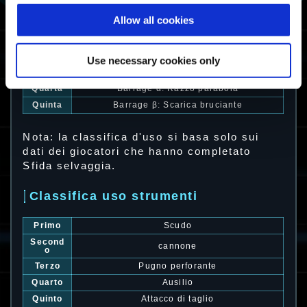
Classifica uso exocorazza
Allow all cookies
Prima
Barrage
Second
Vigilant α: Tiratore scelto
a
Use necessary cookies only
Terza
Vigilant
Quarta
Barrage α: Razzo parabola
Quinta
Barrage β: Scarica bruciante
Nota: la classifica d'uso si basa solo sui
dati dei giocatori che hanno completato
Sfida selvaggia.
Classifica uso strumenti
Primo
Scudo
Second
cannone
o
Terzo
Pugno perforante
Quarto
Ausilio
Quinto
Attacco di taglio