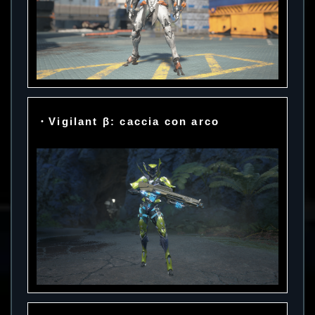
・Vigilant β: caccia con arco