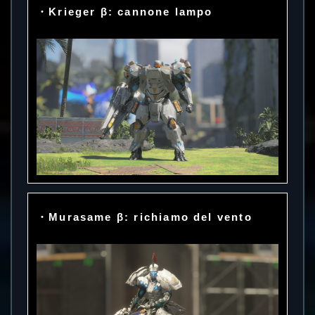
・Krieger β: cannone lampo
・Murasame β: richiamo del vento