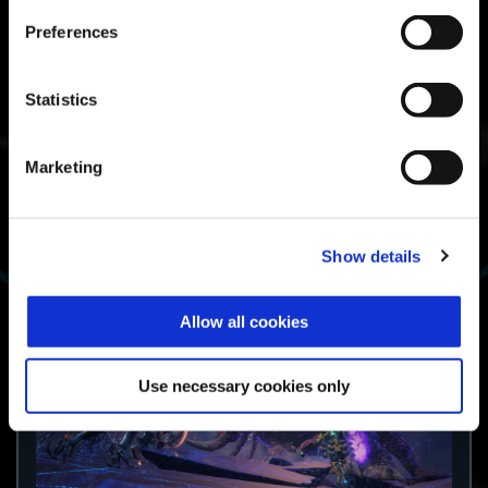
modificano le caratteristiche di
combattimento delle exocorazze.
Preferences
Questi nuovi moduli sono stati aggiunti
alle ricompense livello giocatore e alle
ricompense livello corazza della serie
Statistics
Beta.
Marketing
Battaglia boss Sfida selvaggia neo
triceratopo
Show details
Allow all cookies
Use necessary cookies only