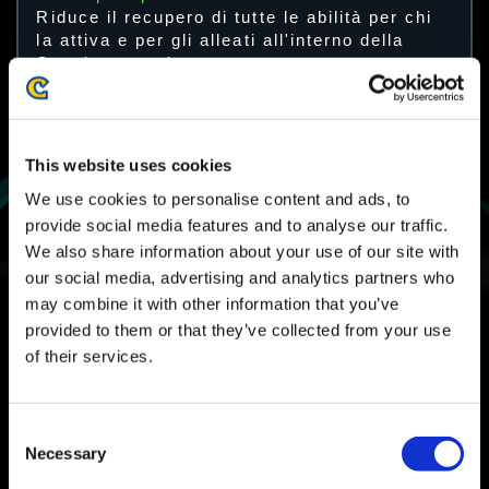
Riduce il recupero di tutte le abilità per chi
la attiva e per gli alleati all'interno della
Cupola protettiva.
This website uses cookies
We use cookies to personalise content and ads, to
provide social media features and to analyse our traffic.
We also share information about your use of our site with
our social media, advertising and analytics partners who
Questo modulo modifica le caratteristiche di
may combine it with other information that you’ve
Cupola protettiva di Krieger.
Tu e i tuoi alleati potrete usare le abilità più
provided to them or that they’ve collected from your use
spesso. Di conseguenza, la capacità
of their services.
combattiva dell'intera squadra risulterà
migliorata.
Consent
Altri moduli sono stati resi disponibili.
Necessary
Selection
I nuovi moduli base e azione