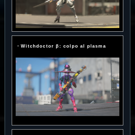
・Witchdoctor β: colpo al plasma