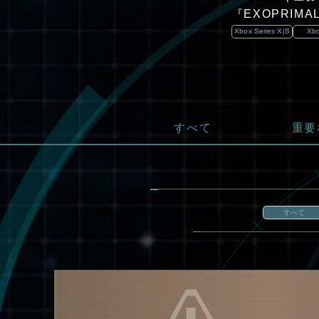
『EXOPRI
ation®4
Steam®
Xbox Series X|S
Xb
すべて
重要
すべて