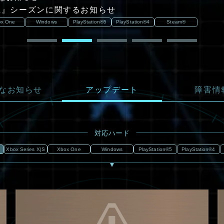
MAL』シーズンに関するお知らせ
ox One
Windows
PlayStation®5
PlayStation®4
Steam®
なお知らせ
アップデート
障害情
対応ハード
Xbox Series X|S
Xbox One
Windows
PlayStation®5
PlayStation®4