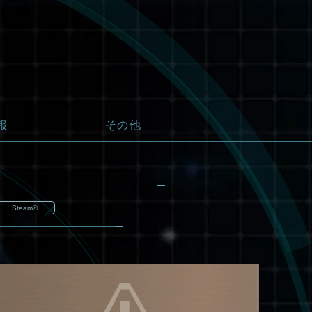
Xbox Series X|S
Xbox One
Windows
PlaySt
報
その他
Steam®