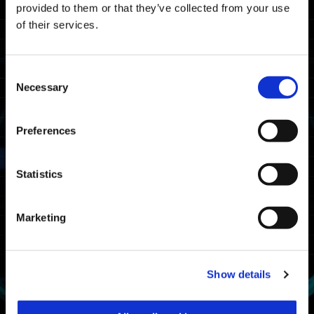
provided to them or that they’ve collected from your use
が配信終了となりますことをお知らせいたしま
of their services.
す。
配信終了までにダウンロードされていない場合は
入手できなくなりますので、ご注意くださいます
ようお願い申し上げます。
Consent
※ダウンロード済みのコンテンツについては、配
Necessary
Selection
信終了後も引き続き利用可能です。
Preferences
ダウンロードコン
コラボ先
配信終了日
テンツ内容
エモート「Funky
Dance」
Statistics
2024/3/8（金）
Da-iCE
9:00 JST
デカール「Da-
iCE Decal」
Marketing
Show details
一覧へ戻る