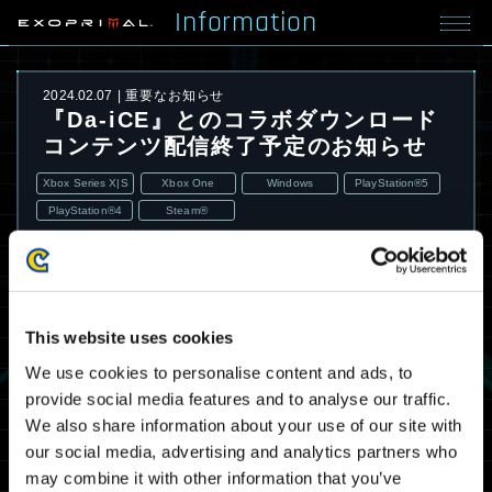
Information
2024.02.07
重要なお知らせ
『Da-iCE』とのコラボダウンロード
コンテンツ配信終了予定のお知らせ
Xbox Series X|S
Xbox One
Windows
PlayStation®5
PlayStation®4
Steam®
This website uses cookies
We use cookies to personalise content and ads, to
provide social media features and to analyse our traffic.
We also share information about your use of our site with
our social media, advertising and analytics partners who
may combine it with other information that you’ve
現在配信中の以下コラボダウンロードコンテンツ