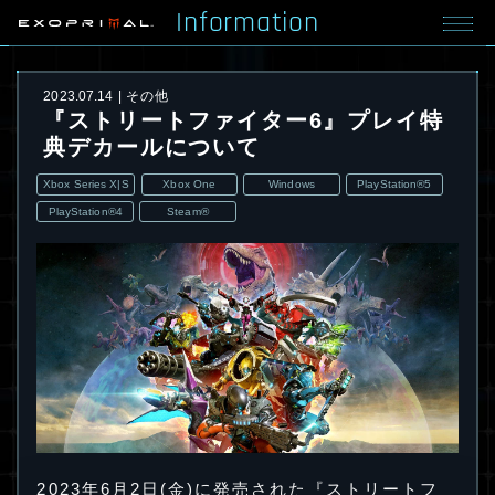
Information
2023.07.14
その他
『ストリートファイター6』プレイ特
典デカールについて
Xbox Series X|S
Xbox One
Windows
PlayStation®5
PlayStation®4
Steam®
2023年6月2日(金)に発売された『ストリートフ