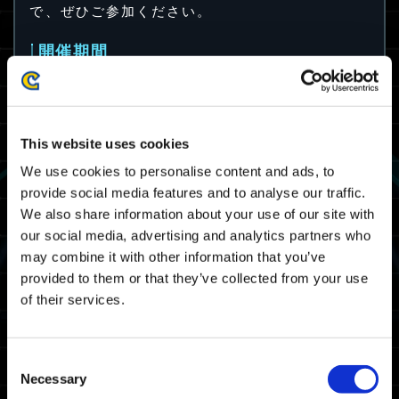
で、ぜひご参加ください。
開催期間
2023/12/14(木) 12:00 JST ～ 2023/12/27(水)
11:59 JST
2023/12/14(木) 03:00 UTC ～
This website uses cookies
2023/12/27(水) 02:59 UTC
We use cookies to personalise content and ads, to
報酬
provide social media features and to analyse our traffic.
We also share information about your use of our site with
「サンタハット」
our social media, advertising and analytics partners who
デフォルトスーツ10体
で使用可能なエグゾスーツ
may combine it with other information that you’ve
スキンになります。
provided to them or that they’ve collected from your use
of their services.
Consent
Necessary
Selection