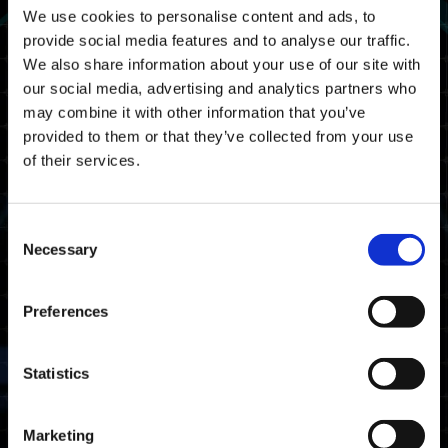
ます。
We use cookies to personalise content and ads, to
provide social media features and to analyse our traffic.
フリーウィークエンドでは、ダウンロードコンテ
We also share information about your use of our site with
ンツを除く全ての要素がプレイ可能になります。
our social media, advertising and analytics partners who
フリーウィークエンドで使用したアカウントにて
may combine it with other information that you’ve
『EXOPRIMAL』をご購入いただくと、フリーウ
provided to them or that they’ve collected from your use
ィーエンド中にプレイしたセーブデータを全て製
of their services.
品版に引き継ぐことが可能です。
この機会に、ぜひプレイしてください。
Consent
Necessary
プラットフォーム
Selection
Steam®
Preferences
開催期間
Statistics
2023/11/03（金）02:00 JST～
2023/11/07（火）01:59 JST
Marketing