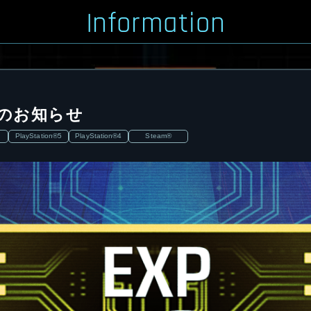
Information
ンのお知らせ
PlayStation®5
PlayStation®4
Steam®