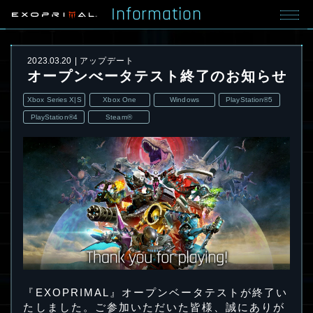
Information
2023.03.20
アップデート
オープンべータテスト終了のお知らせ
Xbox Series X|S
Xbox One
Windows
PlayStation®5
PlayStation®4
Steam®
『EXOPRIMAL』オープンベータテストが終了い
たしました。ご参加いただいた皆様、誠にありが