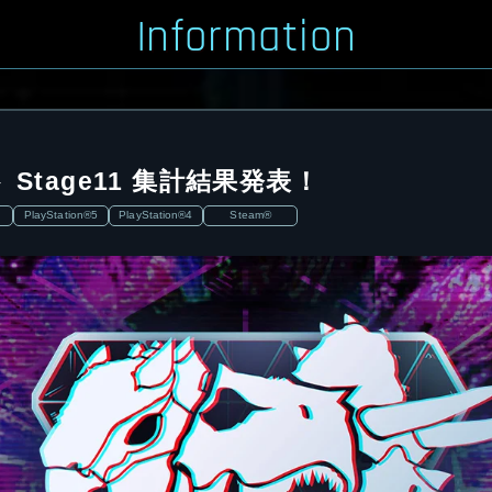
Information
Stage11 集計結果発表！
PlayStation®5
PlayStation®4
Steam®