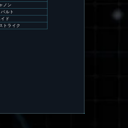
ャノン
タパルト
エイド
ストライク