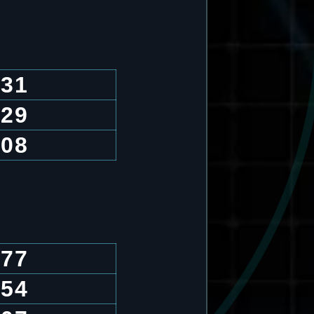
.31
.29
.08
.77
.54