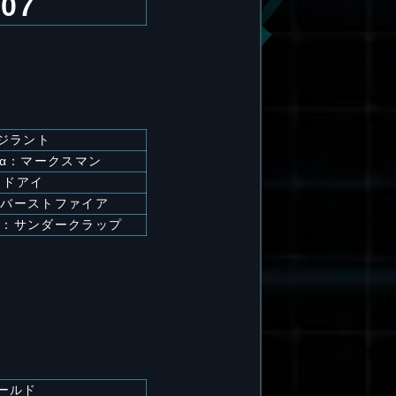
.07
ジラント
α：マークスマン
ッドアイ
：バーストファイア
α：サンダークラップ
ールド