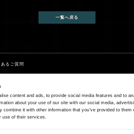
一覧へ戻る
くあるご質問
s
グゾプライマルに関する
お問い合わせ
ise content and ads, to provide social media features and to an
rmation about your use of our site with our social media, advertis
 combine it with other information that you’ve provided to them o
 use of their services.
日本語