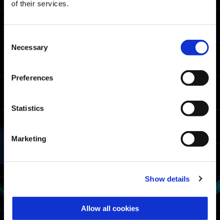
of their services.
マスターランクボーダータイム
Consent
06:28.62
Xbox Series X|S / Xbox
Necessary
Selection
One / Windows
04:38.19
PlayStation🄬5/
PlayStation🄬4
Preferences
04:41.82
Steam🄬
Statistics
ファイターランクボーダータイム
08:11.66
Marketing
Xbox Series X|S / Xbox
One / Windows
07:25.65
PlayStation🄬5/
PlayStation🄬4
Show details
07:23.15
Steam🄬
Allow all cookies
エグゾスーツ使用時間ランキング