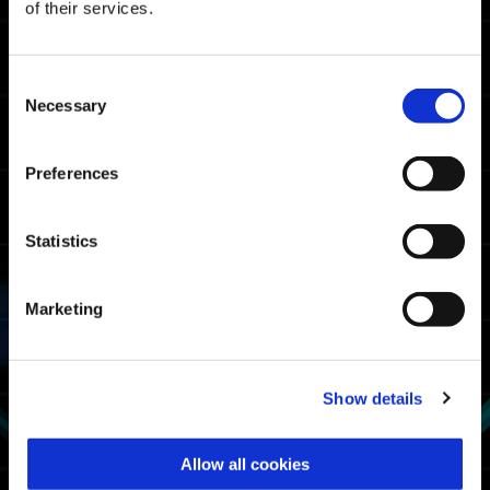
of their services.
マスターランクボーダータイム
Consent
05:43.94
Xbox Series X|S / Xbox
Necessary
Selection
One / Windows
04:56.60
PlayStation🄬5/
PlayStation🄬4
Preferences
04:48.06
Steam🄬
Statistics
ファイターランクボーダータイム
07:08.12
Marketing
Xbox Series X|S / Xbox
One / Windows
06:55.47
PlayStation🄬5/
PlayStation🄬4
Show details
06:37.77
Steam🄬
Allow all cookies
エグゾスーツ使用時間ランキング