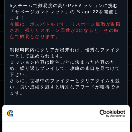
5人チームで難易度の高いPvEミッションに挑む
「サベージガントレット」の Stage 22を開催し
ます！
今回は、ボスバトルです。リスポーン回数が制限
され、残りリスポーン回数が0になると、その時
点で敗北となります。
制限時間内にクリアが出来れば、優秀なファイタ
ーとして認められます。
ミッション内容は開催ごとに決まった内容のた
め、繰り返しプレイして、攻略の糸口を見つけて
下さい。
さらに、世界中のファイターとクリアタイムを競
い、良い成績を残すと特別なアワードが獲得でき
ます。
Stage 22開催期間
2024/1/12(金) 12:00 JST ～ 2024/1/16(火)
11:59 JST