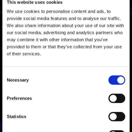
This website uses cookies
2024/1/12(金) 03:00 UTC ～ 2024/1/16(火)
We use cookies to personalise content and ads, to
02:59 UTC
provide social media features and to analyse our traffic.
フィールド
We also share information about your use of our site with
our social media, advertising and analytics partners who
時空の狭間
may combine it with other information that you’ve
provided to them or that they’ve collected from your use
報酬
of their services.
ランクアワード
Consent
取得条件
Necessary
Selection
1回でもクリアしたプレイヤー
Preferences
獲得ランクアワー
ランク
条件
ド
Statistics
クリアタイムが上
マスター
位20%以内
ガントレットマス
ター