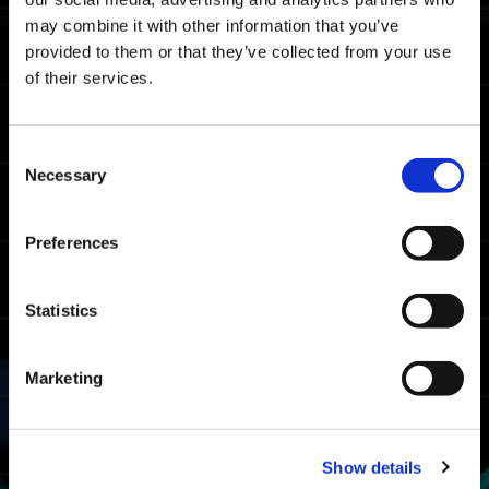
平均クリアタイム
may combine it with other information that you’ve
provided to them or that they’ve collected from your use
08:28.69
of their services.
※全プラットフォームのクリアタイムの平均で
す。
Consent
Necessary
Selection
マスターランクボーダータイム
06:34.09
Xbox Series X|S / Xbox
Preferences
One / Windows
06:29.25
PlayStation🄬5/
PlayStation🄬4
Statistics
05:47.63
Steam🄬
Marketing
ファイターランクボーダータイム
07:56.47
Xbox Series X|S / Xbox
One / Windows
Show details