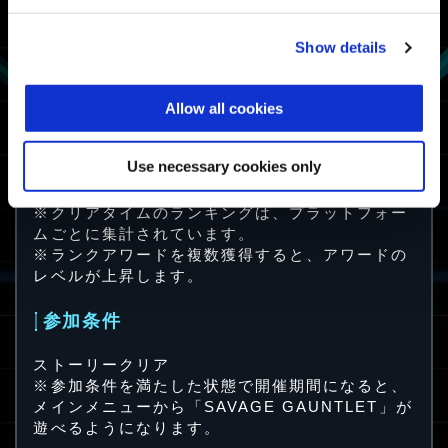
Show details
サバイバー
1回でもクリア
ガントレットサバ
イバー
Allow all cookies
※クリアタイムが上位になると、下位のアワード
も追加で獲得できます。
Use necessary cookies only
※サベージガントレットの集計完了後、メインメ
ニューにて結果が表示されます。
※クリアタイムのランキングは、プラットフォー
ムごとに集計されています。
※ランクアワードを複数獲得すると、アワードの
レベルが上昇します。
参加条件
ストーリークリア
※参加条件を満たした状態で開催期間になると、
メインメニューから「SAVAGE GAUNTLET」が
遊べるようになります。