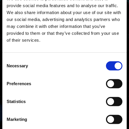
provide social media features and to analyse our traffic.
遺跡
We also share information about your use of our site with
our social media, advertising and analytics partners who
報酬
may combine it with other information that you’ve
provided to them or that they’ve collected from your use
ランクアワード
of their services.
取得条件
1回でもクリアしたプレイヤー
Consent
Necessary
Selection
獲得ランクアワー
ランク
条件
ド
Preferences
クリアタイムが上
マスター
位20%以内
ガントレットマス
Statistics
ター
クリアタイムが上
ファイター
Marketing
位50%以内
ガントレットファ
イター