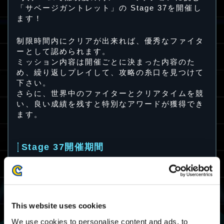
「サベージガントレット」の Stage 37を開催し
ます！
制限時間内にクリアが出来れば、優秀なファイタ
ーとして認められます。
ミッション内容は開催ごとに決まった内容のた
め、繰り返しプレイして、攻略の糸口を見つけて
下さい。
さらに、世界中のファイターとクリアタイムを競
い、良い成績を残すと特別なアワードが獲得でき
ます。
Stage 37開催期間
2024/5/24(金) 12:00 JST ～ 2024/5/28(火)
11:59 JST
2024/5/24(金) 03:00 UTC ～ 2024/5/28(火)
02:59 UTC
This website uses cookies
We use cookies to personalise content and ads, to
フィールド