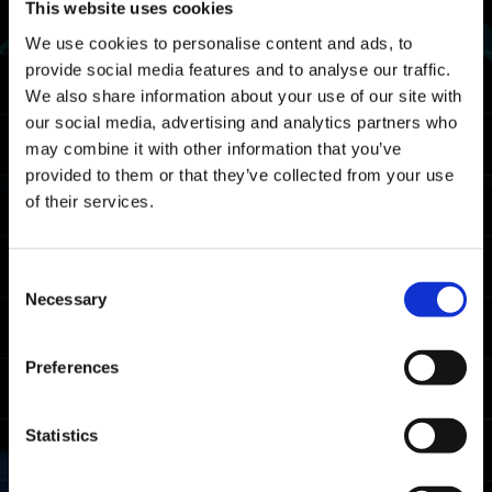
This website uses cookies
2024/5/31(金) 03:00 UTC ～ 2024/6/4(火)
We use cookies to personalise content and ads, to
02:59 UTC
provide social media features and to analyse our traffic.
フィールド
We also share information about your use of our site with
our social media, advertising and analytics partners who
時空の狭間
may combine it with other information that you’ve
provided to them or that they’ve collected from your use
報酬
of their services.
ランクアワード
Consent
取得条件
Necessary
Selection
1回でもクリアしたプレイヤー
Preferences
獲得ランクアワー
ランク
条件
ド
Statistics
クリアタイムが上
マスター
位20%以内
ガントレットマス
ター