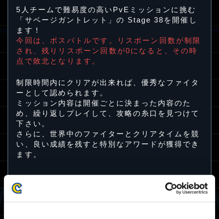
5人チームで難易度の高いPvEミッションに挑む
「サベージガントレット」の Stage 38を開催し
ます！
今回は、ボスバトルです。リスポーン回数が制限
され、残りリスポーン回数が0になると、その時
点で敗北となります。
制限時間内にクリアが出来れば、優秀なファイタ
ーとして認められます。
ミッション内容は開催ごとに決まった内容のた
め、繰り返しプレイして、攻略の糸口を見つけて
下さい。
さらに、世界中のファイターとクリアタイムを競
い、良い成績を残すと特別なアワードが獲得でき
ます。
Stage 38開催期間
2024/5/31(金) 12:00 JST ～ 2024/6/4(火)
11:59 JST