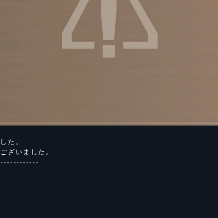
ました。
うございました。
-------------
時