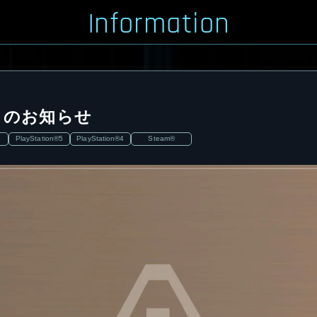
Information
スのお知らせ
PlayStation®5
PlayStation®4
Steam®