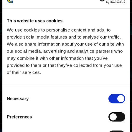
た。
--------------------------------------------------
This website uses cookies
メンテナンス日時
We use cookies to personalise content and ads, to
以下日時にて『EXOPRIMAL』のメンテナンス作
provide social media features and to analyse our traffic.
業を実施いたします。
We also share information about your use of our site with
メンテナンス中はゲームをプレイすることができ
our social media, advertising and analytics partners who
ません。
may combine it with other information that you’ve
provided to them or that they’ve collected from your use
2026/05/20(水) 12:00 JST ～ 2026/05/20(水)
of their services.
15:00 JST
2026/05/20(水) 03:00 UTC ～ 2026/05/20(水)
06:00 UTC
Consent
Necessary
Selection
※終了日時は状況により変更となる場合がありま
す。
Preferences
対象プラットフォーム
Xbox Series X|S