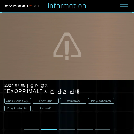
information
2024.07.05
중요 공지
"EXOPRIMAL" 시즌 관련 안내
Xbox Series X|S
Xbox One
Windows
PlayStation®5
PlayStation®4
Steam®