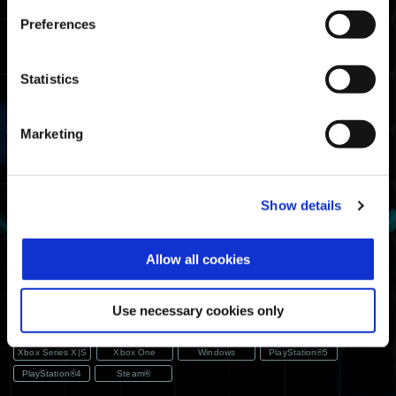
최종 사용자 사용허락계약 개
Preferences
정 공지
Xbox Series X|S
Xbox One
Windows
PlayStation®5
Statistics
PlayStation®4
Steam®
Marketing
2023.09.21
중요 공지
타이틀 업데이트 2 배포일 변
경 공지
Show details
Xbox Series X|S
Xbox One
Windows
PlayStation®5
PlayStation®4
Steam®
Allow all cookies
2023.08.18
중요 공지
디노 서바이벌의 파이널 미션
우선 설정에 관한 오류에 대하
Use necessary cookies only
여
Xbox Series X|S
Xbox One
Windows
PlayStation®5
PlayStation®4
Steam®