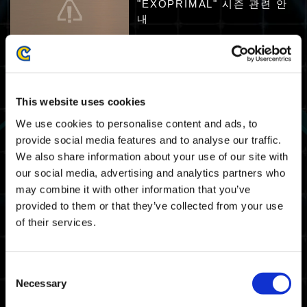
"EXOPRIMAL" 시즌 관련 안
내
Xbox Series X|S
Xbox One
Windows
PlayStation®5
PlayStation®4
Steam®
2024.03.11
중요 공지
This website uses cookies
[종료]임시 점검 안내
We use cookies to personalise content and ads, to
provide social media features and to analyse our traffic.
Xbox Series X|S
Xbox One
Windows
PlayStation®5
We also share information about your use of our site with
PlayStation®4
Steam®
our social media, advertising and analytics partners who
may combine it with other information that you’ve
2024.02.07
중요 공지
provided to them or that they’ve collected from your use
"Da-iCE"와의 콜라보 다운로
of their services.
드 콘텐츠 배포 종료 예정 안내
Xbox Series X|S
Xbox One
Windows
PlayStation®5
Consent
PlayStation®4
Steam®
Necessary
Selection
2023.10.03
중요 공지