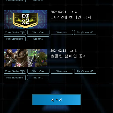
2024.03.04
그 외
EXP 2배 캠페인 공지
Xbox Series X|S
Xbox One
Windows
PlayStation®5
PlayStation®4
Steam®
2024.02.13
그 외
초콜릿 캠페인 공지
Xbox Series X|S
Xbox One
Windows
PlayStation®5
PlayStation®4
Steam®
더 보기