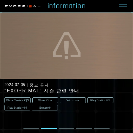
information
2024.07.05
중요 공지
"EXOPRIMAL" 시즌 관련 안내
Xbox Series X|S
Xbox One
Windows
PlayStation®5
PlayStation®4
Steam®