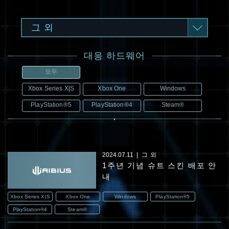
그 외
대응 하드웨어
모두
Xbox Series X|S
Xbox One
Windows
PlayStation®5
PlayStation®4
Steam®
2024.07.11
그 외
1주년 기념 슈트 스킨 배포 안
내
Xbox Series X|S
Xbox One
Windows
PlayStation®5
PlayStation®4
Steam®