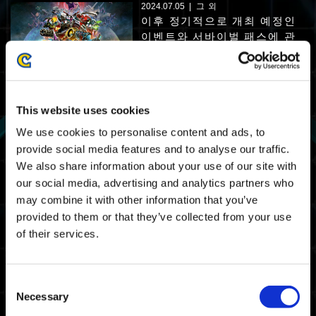
2024.07.05
그 외
이후 정기적으로 개최 예정인
이벤트와 서바이벌 패스에 관
하여
Xbox Series X|S
Xbox One
Windows
PlayStation®5
PlayStation®4
Steam®
This website uses cookies
2024.07.05
그 외
We use cookies to personalise content and ads, to
애니버서리 캠페인 공지
provide social media features and to analyse our traffic.
We also share information about your use of our site with
Xbox Series X|S
Xbox One
Windows
PlayStation®5
our social media, advertising and analytics partners who
PlayStation®4
Steam®
may combine it with other information that you’ve
provided to them or that they’ve collected from your use
2024.06.04
그 외
of their services.
메모리얼 캠페인 공지
Consent
Xbox Series X|S
Xbox One
Windows
PlayStation®5
Necessary
Selection
PlayStation®4
Steam®