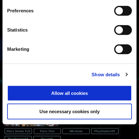
Preferences
2024.04.17
그 외
"EXOPRIMAL" 시즌 4 개최
캠페인
Statistics
Xbox Series X|S
Xbox One
Windows
PlayStation®5
PlayStation®4
Steam®
Marketing
2024.04.10
그 외
EXP 2배 캠페인 공지
Show details
Xbox Series X|S
Xbox One
Windows
PlayStation®5
PlayStation®4
Steam®
Allow all cookies
2024.04.10
그 외
Use necessary cookies only
래빗 캠페인 공지
Xbox Series X|S
Xbox One
Windows
PlayStation®5
PlayStation®4
Steam®