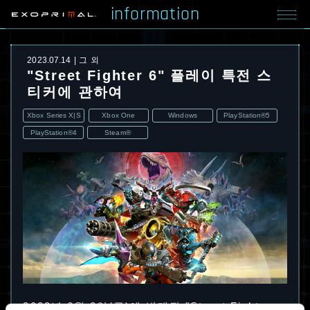
information
2023.07.14
그 외
"Street Fighter 6" 플레이 특전 스
티커에 관하여
Xbox Series X|S
Xbox One
Windows
PlayStation®5
PlayStation®4
Steam®
2023년 6월 2일(금)에 발매된 "Street Fighter