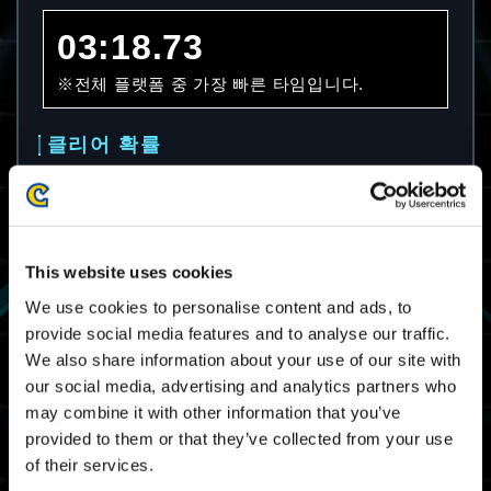
03:18.73
※전체 플랫폼 중 가장 빠른 타임입니다.
클리어 확률
78.1%
※전체 플랫폼의 클리어 확률입니다.
This website uses cookies
평균 클리어 타임
We use cookies to personalise content and ads, to
provide social media features and to analyse our traffic.
08:16.37
We also share information about your use of our site with
our social media, advertising and analytics partners who
※전체 플랫폼의 클리어 타임의 평균입니다.
may combine it with other information that you’ve
provided to them or that they’ve collected from your use
of their services.
마스터 랭크 보더 타임