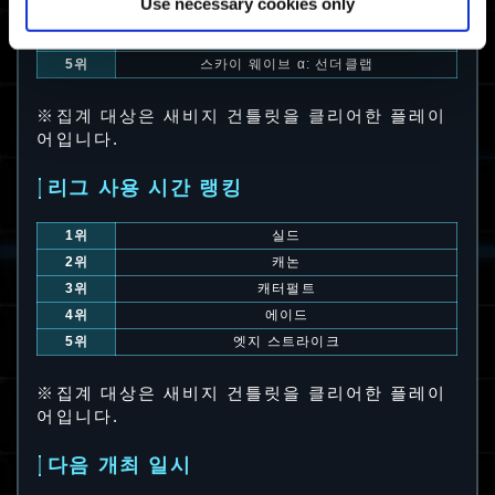
Use necessary cookies only
3위
데드아이
4위
데드아이 α: 버스트 파이어
5위
스카이 웨이브 α: 선더클랩
※집계 대상은 새비지 건틀릿을 클리어한 플레이
어입니다.
리그 사용 시간 랭킹
1위
실드
2위
캐논
3위
캐터펄트
4위
에이드
5위
엣지 스트라이크
※집계 대상은 새비지 건틀릿을 클리어한 플레이
어입니다.
다음 개최 일시