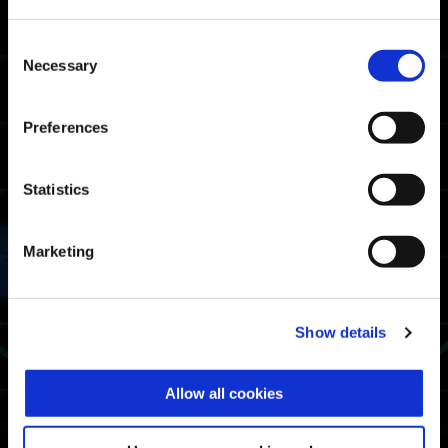
06:45.31
Xbox Series XS / Xbox
One / Windows
Consent
06:07.29
Necessary
Selection
PlayStation🄬5 /
PlayStation🄬4
05:37.08
Steam🄬
Preferences
파이터 랭크 보더 타임
Statistics
08:02.77
Xbox Series XS / Xbox
One / Windows
Marketing
07:45.54
PlayStation🄬5 /
PlayStation🄬4
07:26.07
Steam🄬
Show details
엑소 슈트 사용 시간 랭킹
Allow all cookies
1위
비질런트
2위
비질런트 α: 마크스맨