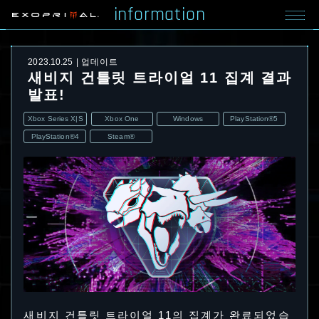
information
2023.10.25
업데이트
새비지 건틀릿 트라이얼 11 집계 결과
발표!
Xbox Series X|S
Xbox One
Windows
PlayStation®5
PlayStation®4
Steam®
새비지 건틀릿 트라이얼 11의 집계가 완료되었습