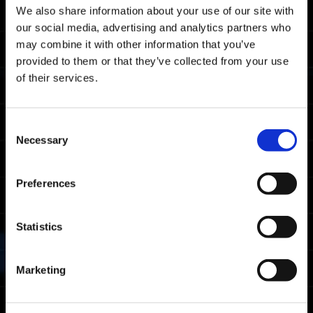
필드
We also share information about your use of our site with
our social media, advertising and analytics partners who
시공의 틈
may combine it with other information that you’ve
provided to them or that they’ve collected from your use
보상
of their services.
랭크 어워드
획득 조건
Consent
Necessary
1번이라도 클리어한 플레이어
Selection
랭크
조건
획득 랭크 어워드
Preferences
클리어 타임 상위
마스터
20% 이내
Statistics
건틀릿 마스터
클리어 타임 상위
Marketing
파이터
50% 이내
건틀릿 파이터