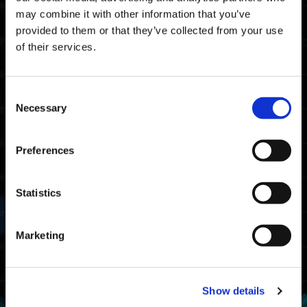
보상
may combine it with other information that you’ve
provided to them or that they’ve collected from your use
랭크 어워드
of their services.
획득 조건
1번이라도 클리어한 플레이어
Consent
Necessary
Selection
랭크
조건
획득 랭크 어워드
클리어 타임 상위
마스터
Preferences
20% 이내
건틀릿 마스터
Statistics
클리어 타임 상위
파이터
50% 이내
건틀릿 파이터
Marketing
서바이버
1번이라도 클리어
건틀릿 서바이버
Show details