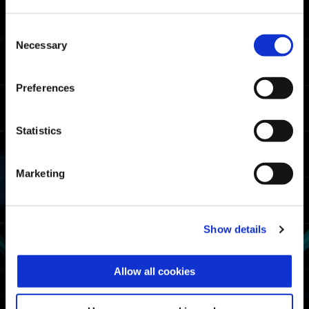
05:47.30
Xbox Series XS / Xbox
One / Windows
Consent
05:18.49
Necessary
Selection
PlayStation🄬5 /
PlayStation🄬4
05:06.07
Steam🄬
Preferences
파이터 랭크 보더 타임
Statistics
07:19.26
Xbox Series XS / Xbox
One / Windows
Marketing
06:59.41
PlayStation🄬5 /
PlayStation🄬4
06:40.99
Steam🄬
Show details
엑소 슈트 사용 시간 랭킹
Allow all cookies
1위
비질런트 α: 마크스맨
2위
비질런트