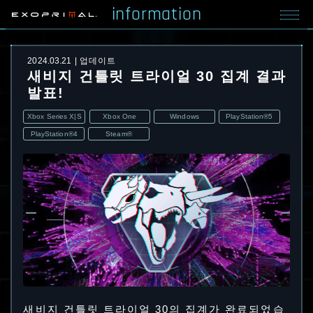
information
2024.03.21
업데이트
새비지 건틀릿 트라이얼 30 집계 결과
발표!
Xbox Series X|S
Xbox One
Windows
PlayStation®5
PlayStation®4
Steam®
새비지 건틀릿 트라이얼 30의 집계가 완료되었습