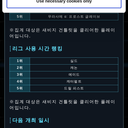
Use necessary cookies only
3위
제퍼
4위
버라지
5위
무라사메 α: 프로스트 글레이브
※집계 대상은 새비지 건틀릿을 클리어한 플레이
어입니다.
리그 사용 시간 랭킹
1위
실드
2위
캐논
3위
에이드
4위
캐터펄트
5위
드릴 피스트
※집계 대상은 새비지 건틀릿을 클리어한 플레이
어입니다.
다음 개최 일시