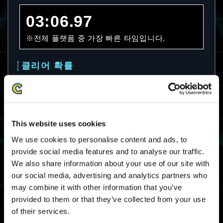
03:06.97
※전체 플랫폼 중 가장 빠른 타임입니다.
클리어 확률
78.1%
※전체 플랫폼의 클리어 확률입니다.
This website uses cookies
평균 클리어 타임
We use cookies to personalise content and ads, to
provide social media features and to analyse our traffic.
07:43.47
We also share information about your use of our site with
our social media, advertising and analytics partners who
※전체 플랫폼의 클리어 타임의 평균입니다.
may combine it with other information that you’ve
provided to them or that they’ve collected from your use
of their services.
마스터 랭크 보더 타임