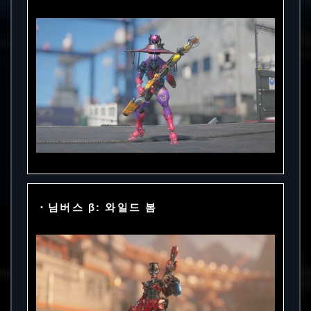
・님버스 β: 와일드 봄