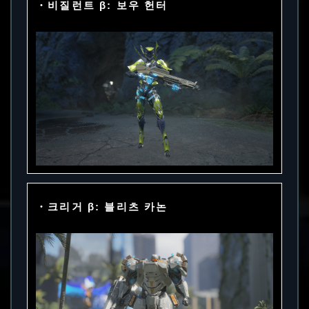
・비질런트 β: 보우 헌터
・크리거 β: 블리츠 카논