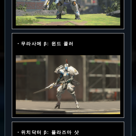
・무라사메 β: 윈드 콜러
・위치닥터 β: 플라즈마 샷