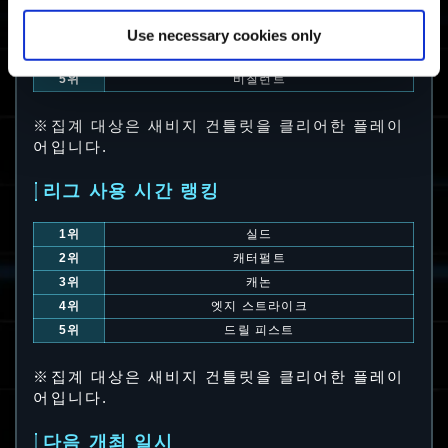
2위
님버스
3위
스카이 웨이브 β: 라이프라인
Use necessary cookies only
4위
제퍼
5위
비질런트
※집계 대상은 새비지 건틀릿을 클리어한 플레이
어입니다.
리그 사용 시간 랭킹
1위
실드
2위
캐터펄트
3위
캐논
4위
엣지 스트라이크
5위
드릴 피스트
※집계 대상은 새비지 건틀릿을 클리어한 플레이
어입니다.
다음 개최 일시