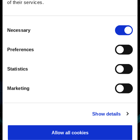
of their services.
06:52.59
Xbox Series XS / Xbox
One / Windows
Consent
05:47.38
PlayStation🄬5 /
Necessary
Selection
PlayStation🄬4
05:58.78
Steam🄬
Preferences
파이터 랭크 보더 타임
Statistics
08:12.72
Xbox Series XS / Xbox
One / Windows
07:10.59
Marketing
PlayStation🄬5 /
PlayStation🄬4
07:25.32
Steam🄬
Show details
엑소 슈트 사용 시간 랭킹
Allow all cookies
1위
비질런트 α: 마크스맨