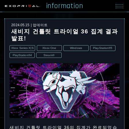
information
2024.05.15
업데이트
새비지 건틀릿 트라이얼 36 집계 결과
발표!
Xbox Series X|S
Xbox One
Windows
PlayStation®5
PlayStation®4
Steam®
새비지 건틀릿 트라이얼 36의 집계가 완료되었습