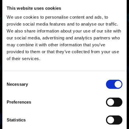
--------------------------------------------------
This website uses cookies
점검 일시
We use cookies to personalise content and ads, to
provide social media features and to analyse our traffic.
아래 일시에 "EXOPRIMAL" 점검 작업을 실시합
We also share information about your use of our site with
니다.
our social media, advertising and analytics partners who
점검 중에는 게임을 플레이할 수 없습니다.
may combine it with other information that you’ve
provided to them or that they’ve collected from your use
16/10 2024 03:00 UTC ～ 16/10 2024 06:00
of their services.
UTC
10/15 2024 20:00 PDT ～ 10/15 2024 23:00
PDT
Consent
Necessary
Selection
※종료 일시는 상황에 따라 변경될 수 있습니다.
대상 플랫폼
Preferences
Xbox Series X|S
Xbox One
Statistics
Windows
PlayStation®5