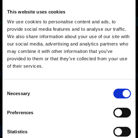
--------------------------------------------------
This website uses cookies
점검 일시
We use cookies to personalise content and ads, to
provide social media features and to analyse our traffic.
아래 일시에 "EXOPRIMAL" 점검 작업을 실시합
We also share information about your use of our site with
니다.
our social media, advertising and analytics partners who
점검 중에는 게임을 플레이할 수 없습니다.
may combine it with other information that you’ve
24/06 2026 03:00 UTC ～ 24/06 2026 07:00
provided to them or that they’ve collected from your use
UTC
of their services.
06/23 2026 20:00 PDT ～ 06/24 2026 00:00
PDT
Consent
※종료 일시는 상황에 따라 변경될 수 있습니다.
Necessary
Selection
대상 플랫폼
Preferences
Xbox Series X|S
Xbox One
Statistics
Windows
PlayStation®5