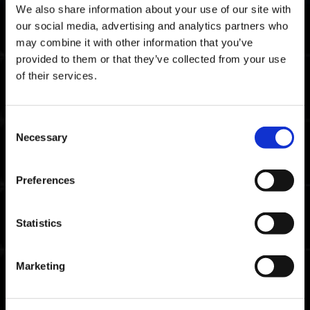
dados entre aparelhos diferentes?
We also share information about your use of our site with
our social media, advertising and analytics partners who
may combine it with other information that you’ve
É possível ganhar as recompensas do
Passe de Sobrevivência da 1ª
provided to them or that they’ve collected from your use
Temporada: Série Premium se eu não
of their services.
obtê-las durante a temporada?
A Série Premium de Passes de
Consent
Sobrevivência anteriores ficará
Necessary
Selection
disponível para compra?
Eu já comprei o Passe de Sobrevivência
Preferences
da 1ª Temporada: Série Premium, e o
período de revenda está chegando.
Preciso comprar a Série Premium de
Statistics
novo para obter as recompensas?
Comprei o Kit de Sobrecarga 1, mas
Marketing
nenhum dos exotrajes versão Alfa foi
desbloqueado.