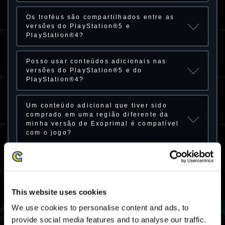
Os troféus são compartilhados entre as
versões do PlayStation®5 e
PlayStation®4?
Posso usar conteúdos adicionais nas
versões do PlayStation®5 e do
PlayStation®4?
Um conteúdo adicional que tiver sido
comprado em uma região diferente da
minha versão de Exoprimal é compatível
com o jogo?
É possível ajustar o brilho?
Posso alterar as configurações do
This website uses cookies
controle e das teclas de atalho?
We use cookies to personalise content and ads, to
provide social media features and to analyse our traffic.
Exoprimal permite o salvamento de