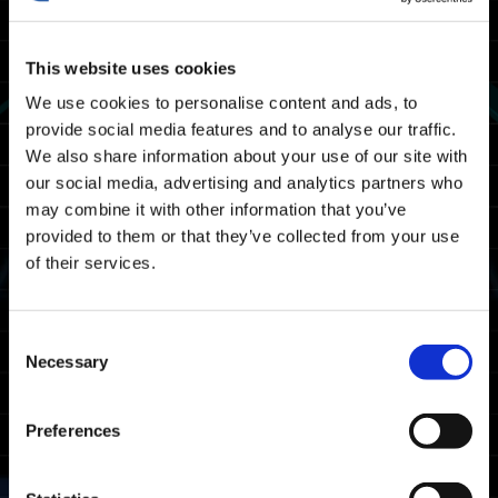
abaixo terminou.
Agradecemos a sua paciência e cooperação.
--------------------------------------------------
This website uses cookies
We use cookies to personalise content and ads, to
A manutenção de Exoprimal acontecerá nas
provide social media features and to analyse our traffic.
seguintes datas e horários. Neste período,
We also share information about your use of our site with
você não conseguirá jogar Exoprimal.
our social media, advertising and analytics partners who
Cronograma de manutenção
may combine it with other information that you’ve
provided to them or that they’ve collected from your use
13/03 2024 06:00 UTC ～ 13/03 202408:30
of their services.
UTC
03/12 2024 23:00 PDT ～ 03/13 2024 01:30
PDT
Consent
Necessary
Selection
Obs.: data e horário sujeitos a alteração.
Plataformas afetadas
Preferences
Xbox Series X|S