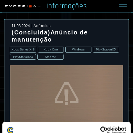
Informações
11.03.2024
Anúncios
(Concluída)Anúncio de
manutenção
Xbox Series X|S
Xbox One
Windows
PlayStation®5
PlayStation®4
Steam®
A manutenção para resolver os problemas