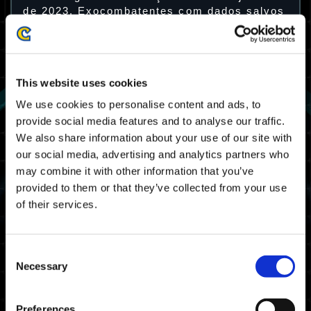
de 2023. Exocombatentes com dados salvos
de Street Fighter 6 no dispositivo podem
receber um decalque especial para usar em
Exoprimal.
This website uses cookies
Oferta Especial: Street Fighter 6
Decal
We use cookies to personalise content and ads, to
provide social media features and to analyse our traffic.
We also share information about your use of our site with
our social media, advertising and analytics partners who
may combine it with other information that you’ve
provided to them or that they’ve collected from your use
of their services.
Consent
Necessary
Selection
Preferences