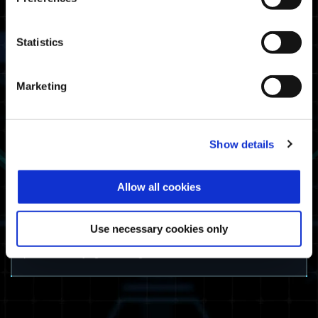
Statistics
Marketing
Street Fighter 6 Decal
Show details
Observação: é preciso jogar Exoprimal num
dispositivo que tenha dados salvos de Street
Fighter 6 armazenados para obter o Street
Allow all cookies
Fighter 6 Decal.
A equipe de Exoprimal agradece o seu
Use necessary cookies only
interesse e apoio. Esperamos você nos
próximos jogos de guerra!