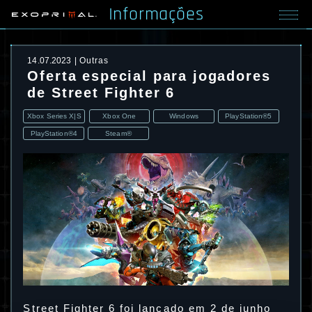
Informações
14.07.2023
Outras
Oferta especial para jogadores
de Street Fighter 6
Xbox Series X|S
Xbox One
Windows
PlayStation®5
PlayStation®4
Steam®
Street Fighter 6 foi lançado em 2 de junho