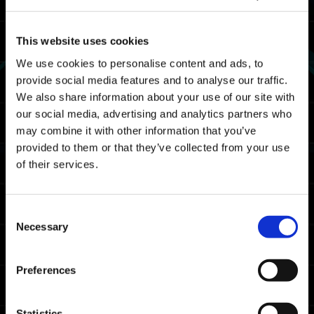
UTC
12/21 2023 19:00 PST ～ 12/25 2023 18:59
This website uses cookies
PST
We use cookies to personalise content and ads, to
Mapa
provide social media features and to analyse our traffic.
We also share information about your use of our site with
Base Vulcânica
our social media, advertising and analytics partners who
may combine it with other information that you’ve
Recompensas
provided to them or that they’ve collected from your use
of their services.
Prêmios por classificação
Requisito de obtenção
Consent
Concluir a Provação Selvagem pelo menos
Necessary
Selection
uma vez.
Prêmio
Classificação
Condição
Preferences
disponível
Entre os 20%
melhores na
Statistics