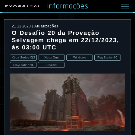
Informações
21.12.2023
Atualizações
O Desafio 20 da Provação
Selvagem chega em 22/12/2023,
às 03:00 UTC
Xbox Series X|S
Xbox One
Windows
PlayStation®5
PlayStation®4
Steam®