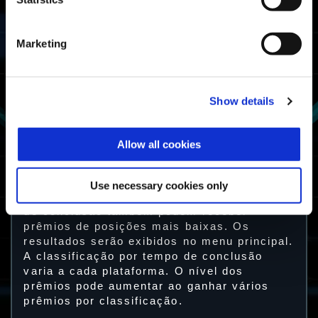
Mestre
classificação
por tempo de
Mestre da
conclusão
Provação
Marketing
Entre os 50%
melhores na
Combatente
classificação
por tempo de
Combatente da
conclusão
Provação
Show details
Concluiu a
Provação
Sobrevivente
Allow all cookies
Selvagem pelo
menos uma vez
Sobrevivente da
Provação
Use necessary cookies only
Obs.: Jogadores com os melhores tempos
de conclusão também podem receber
prêmios de posições mais baixas. Os
resultados serão exibidos no menu principal.
A classificação por tempo de conclusão
varia a cada plataforma. O nível dos
prêmios pode aumentar ao ganhar vários
prêmios por classificação.