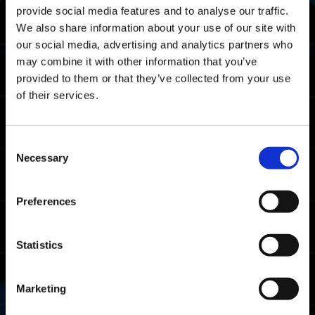
Obs.: esse foi o tempo médio de conclusão em
provide social media features and to analyse our traffic.
todas as plataformas.
We also share information about your use of our site with
our social media, advertising and analytics partners who
Tempo de corte para a classificação
may combine it with other information that you’ve
de Mestre
provided to them or that they’ve collected from your use
of their services.
05:15.57
Xbox Series X|S / Xbox
One / Windows
04:12.15
PlayStation🄬5/
Consent
PlayStation🄬4
Necessary
Selection
04:26.22
Steam🄬
Preferences
Tempo de corte para a classificação
de Combatente
Statistics
06:47.61
Xbox Series X|S / Xbox
One / Windows
06:21.37
Marketing
PlayStation🄬5/
PlayStation🄬4