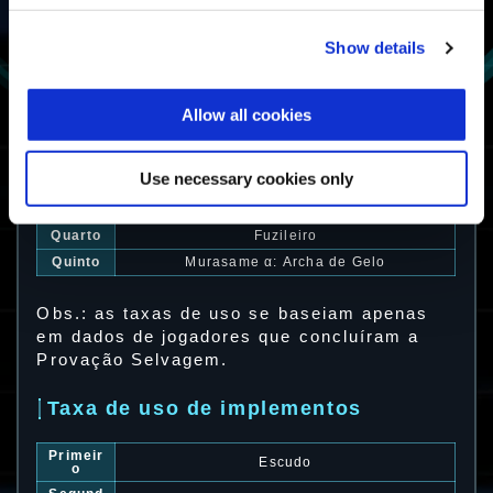
06:30.07
Steam🄬
Show details
Taxa de uso de exotrajes
Allow all cookies
Primeir
Vigilante α: Franco-atiradora
o
Segund
Curandeiro
o
Use necessary cookies only
Terceir
Nimbus
o
Quarto
Fuzileiro
Quinto
Murasame α: Archa de Gelo
Obs.: as taxas de uso se baseiam apenas
em dados de jogadores que concluíram a
Provação Selvagem.
Taxa de uso de implementos
Primeir
Escudo
o