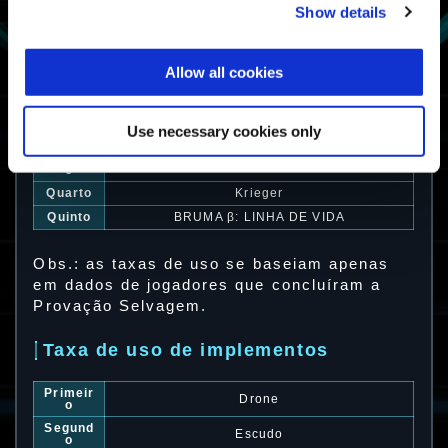
Show details
Taxa de uso de exotrajes
Allow all cookies
Primeir
Bombardeiro
o
Segund
Use necessary cookies only
Bombardeiro α: Salto Foguete
o
Terceir
Muralha α: Escudo-forte
o
Quarto
Krieger
Quinto
BRUMA β: LINHA DE VIDA
Obs.: as taxas de uso se baseiam apenas
em dados de jogadores que concluíram a
Provação Selvagem.
Taxa de uso de implementos
Primeir
Drone
o
Segund
Escudo
o