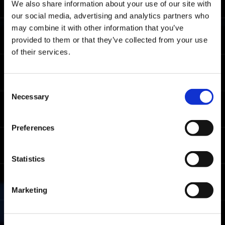
We also share information about your use of our site with
todas as plataformas.
our social media, advertising and analytics partners who
may combine it with other information that you’ve
Tempo de corte para a classificação
provided to them or that they’ve collected from your use
de Mestre
of their services.
05:00.65
Xbox Series X|S / Xbox
One / Windows
04:02.20
Consent
PlayStation🄬5/
PlayStation🄬4
Necessary
Selection
04:07.90
Steam🄬
Preferences
Tempo de corte para a classificação
de Combatente
Statistics
06:41.14
Xbox Series X|S / Xbox
One / Windows
Marketing
06:11.97
PlayStation🄬5/
PlayStation🄬4
06:08.07
Steam🄬