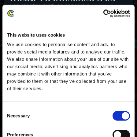
vão receber prêmios especiais.
Período jogável do Desafio 40
This website uses cookies
21/06 2024 03:00 UTC ～ 25/06 2024 02:59
We use cookies to personalise content and ads, to
UTC
provide social media features and to analyse our traffic.
06/20 2024 20:00 PDT ～ 06/24 2024 19:59
PDT
We also share information about your use of our site with
our social media, advertising and analytics partners who
Mapa
may combine it with other information that you’ve
provided to them or that they’ve collected from your use
Fenda Espaçotemporal
of their services.
Recompensas
Consent
Prêmios por classificação
Necessary
Selection
Requisito de obtenção
Concluir a Provação Selvagem pelo menos
Preferences