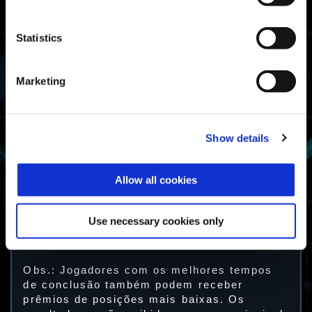
uma vez.
Statistics
Prêmio
Classificação
Condição
disponível
Entre os 20%
melhores na
Marketing
Mestre
classificação
por tempo de
Mestre da
conclusão
Provação
Entre os 50%
Show details
melhores na
Combatente
classificação
por tempo de
Combatente da
conclusão
Provação
Allow all cookies
Concluiu a
Provação
Sobrevivente
Selvagem pelo
Use necessary cookies only
menos uma vez
Sobrevivente da
Provação
Obs.: Jogadores com os melhores tempos
de conclusão também podem receber
prêmios de posições mais baixas. Os