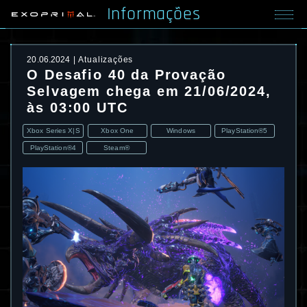
Informações
20.06.2024
Atualizações
O Desafio 40 da Provação
Selvagem chega em 21/06/2024,
às 03:00 UTC
Xbox Series X|S
Xbox One
Windows
PlayStation®5
PlayStation®4
Steam®