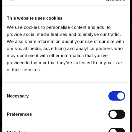
abaixo terminou.
Agradecemos a sua paciência e cooperação.
--------------------------------------------------
This website uses cookies
We use cookies to personalise content and ads, to
Cronograma de manutenção
provide social media features and to analyse our traffic.
We also share information about your use of our site with
A manutenção de Exoprimal acontecerá nas
our social media, advertising and analytics partners who
seguintes datas e horários. Neste período,
may combine it with other information that you’ve
você não conseguirá jogar Exoprimal.
provided to them or that they’ve collected from your use
20/08 2025 03:00 UTC ～ 20/08 2025 06:00
of their services.
UTC
08/19 2025 20:00 PDT ～ 08/19 2025 23:00
PDT
Consent
Necessary
Selection
Obs.: data e horário sujeitos a alteração.
Plataformas afetadas
Preferences
Xbox Series X|S