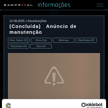
Informações
12.08.2025
Atualizações
(Concluída) Anúncio de
manutenção
Xbox Series X|S
Xbox One
Windows
PlayStation®5
PlayStation®4
Steam®
A manutenção para resolver os problemas