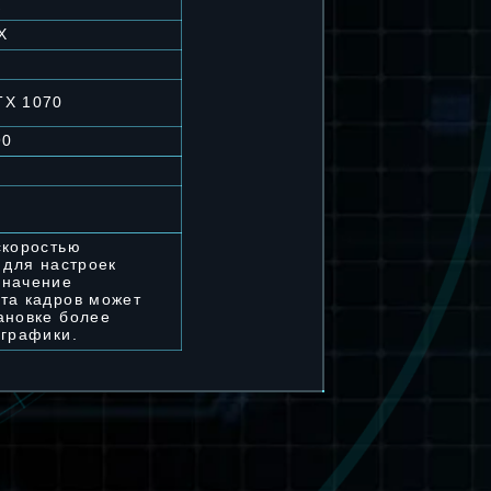
K
X
TX 1070
90
скоростью
а для настроек
значение
та кадров может
ановке более
 графики.