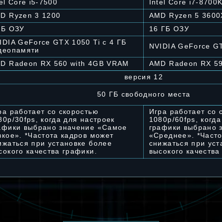
tel Core i5-7500
Intel Core i7-8700
D Ryzen 3 1200
AMD Ryzen 5 3600
ГБ ОЗУ
16 ГБ ОЗУ
IDIA GeForce GTX 1050 Ti с 4 ГБ
NVIDIA GeForce G
деопамяти
D Radeon RX 560 with 4GB VRAM
AMD Radeon RX 5
версия 12
50 ГБ свободного места
ра работает со скоростью
Игра работает со 
80p/30fps, когда для настроек
1080p/60fps, когд
афики выбрано значение «Самое
графики выбрано 
зкое». *Частота кадров может
«Среднее». *Часто
ижаться при установке более
снижаться при уст
сокого качества графики.
высокого качества