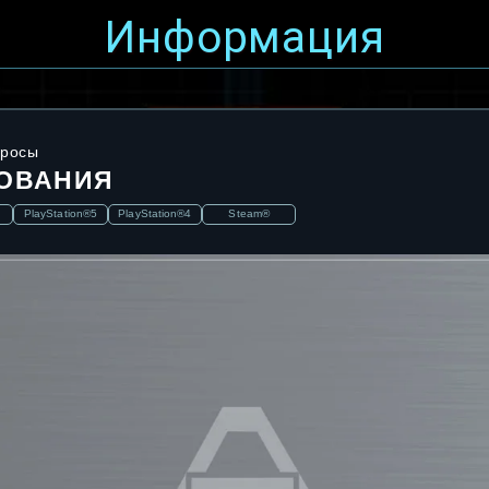
Информация
просы
ОВАНИЯ
PlayStation®5
PlayStation®4
Steam®