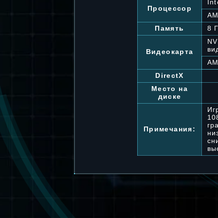
In
Процессор
AM
Память
8 
NV
ви
Видеокарта
AM
DirectX
Место на
диске
Иг
10
гр
Примечания:
ни
сн
вы