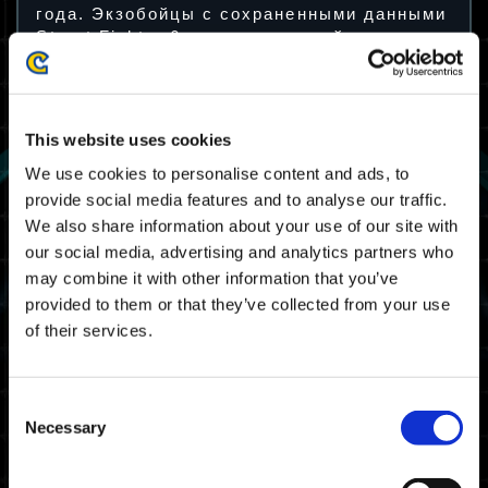
года. Экзобойцы с сохраненными данными
Street Fighter 6 на своем устройстве могут
получить особую наклейку для
использования в Exoprimal.
Особое предложение: Street
This website uses cookies
Fighter 6 Decal
We use cookies to personalise content and ads, to
provide social media features and to analyse our traffic.
We also share information about your use of our site with
our social media, advertising and analytics partners who
may combine it with other information that you’ve
provided to them or that they’ve collected from your use
of their services.
Consent
Necessary
Selection