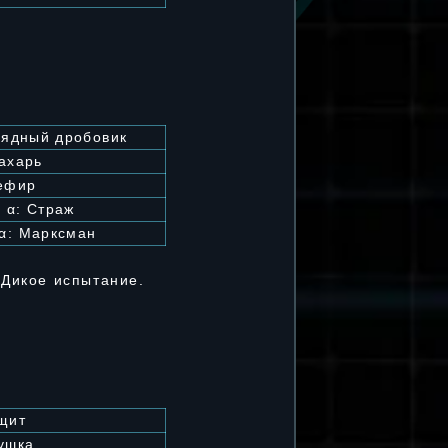
рядный дробовик
ахарь
ефир
 α: Страж
α: Марксман
 Дикое испытание.
щит
ушка