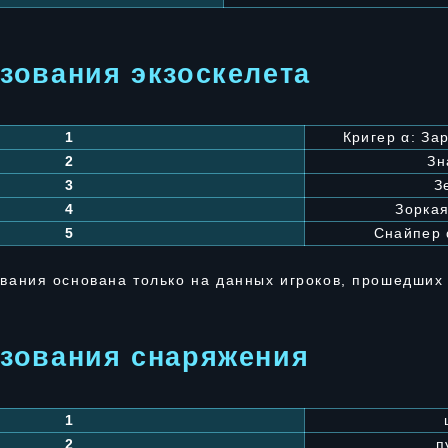
зования экзоскелета
1
Кригер α: За
2
Зн
3
З
4
Зоркая
5
Снайпер 
вания основана только на данных игроков, прошедших
ьзования снаряжения
1
2
п