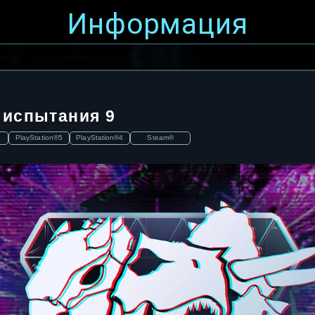
Информация
 испытания 9
PlayStation®5
PlayStation®4
Steam®