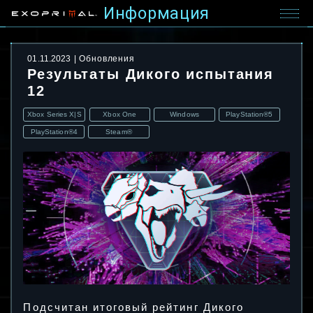
Информация
01.11.2023
Обновления
Результаты Дикого испытания
12
Xbox Series X|S
Xbox One
Windows
PlayStation®5
PlayStation®4
Steam®
Подсчитан итоговый рейтинг Дикого