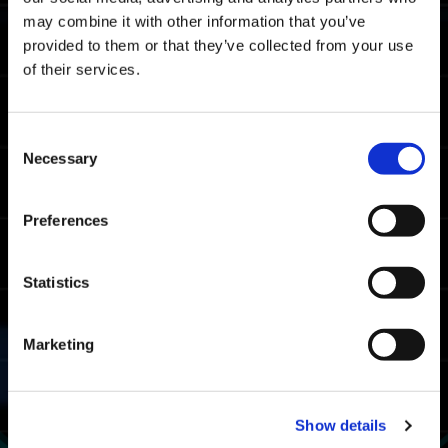
прохождения на всех платформах.
may combine it with other information that you’ve
provided to them or that they’ve collected from your use
Время достижения рейтинга
of their services.
мастера
05:13.55
Xbox Series X|S / Xbox
Consent
One / Windows
Necessary
Selection
04:21.13
PlayStation5/
PlayStation4
03:46.72
Preferences
Steam
Время достижения рейтинга бойца
Statistics
07:08.54
Xbox Series X|S / Xbox
One / Windows
Marketing
06:14.96
PlayStation5/
PlayStation4
05:40.76
Steam
Show details