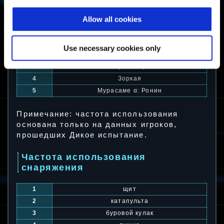
Частота использования
Allow all cookies
экзоскелета
1
Зоркая α: Страж
Use necessary cookies only
2
Нимбус
3
Снайпер α: Марксман
4
Зоркая
5
Мурасаме α: Ронин
Примечание: частота использования
основана только на данных игроков,
прошедших Дикое испытание.
Частота использования
снаряжения
1
щит
2
катапульта
3
буровой кулак